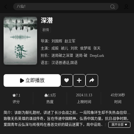
八仙！
深潜
剧情
导演：
刘国辉
赵立军
主演：
成毅
颖儿
刘欢
侯梦瑶
张天
别名：
迷局破之深潜
迷局·破
DeepLurk
语言：
汉语普通话,国语
立即播放
2024.11.13
45分38秒
7.1
1.9万
评分
热度
上映时间
时间
简介：
该剧为献礼题材，讲述了长沙会战之前，一段险象环生却不失热血信仰，
致敬无名英雄的谍战传奇，旨在传递中国精神，弘扬中国力量。抗日战争时期，
爱国青年云弘深与闻夜鸣在善恶交织的疑云迷雾下，局中设局、步
步为营，在国恨面前放下家仇，将自己设为死棋，挖出潜伏在国军内部的日本特