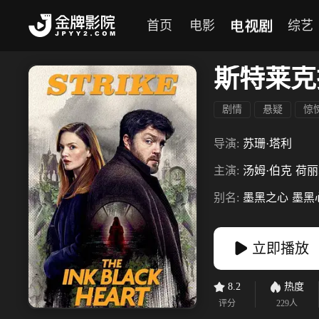
电视剧
首页
电影
综艺
斯特莱克
剧情
悬疑
惊
导演:
苏珊·塔利
主演:
汤姆·伯克
荷丽
别名:
墨黑之心
墨黑
立即播放
8.2
热度
评分
229
人