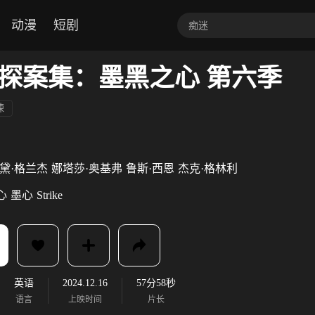
动漫
短剧
探案集：墨黑之心 第六季
悚
黛·格兰杰
娜塔莎·奥基弗
鲁斯·西恩
杰克·格林利
心
墨心
Strike
英语
2024.12.16
57分58秒
语言
上映时间
片长