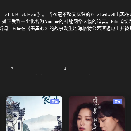
k Black Heart》。 当衣冠不整又疯狂的Edie Ledwell出现
正受到一个化名为Anomie的神秘网络人物的迫害。Edie迫切希望
ie在《墨黑心》的故事发生地海格特公墓遭遇电击并被杀害。 Robi
、商业利益和家庭冲突组成的复杂网络，Strike和Robin发现
3
4
蓝光
蓝光