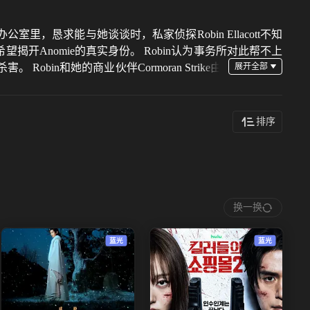
在办公室里，恳求能与她谈谈时，私家侦探Robin Ellacott不知
揭开Anomie的真实身份。 Robin认为事务所对此帮不上
n和她的商业伙伴Cormoran Strike由
自己被卷入了一个把他们逼近极限的案件里。
排序
换一换
蓝光
蓝光