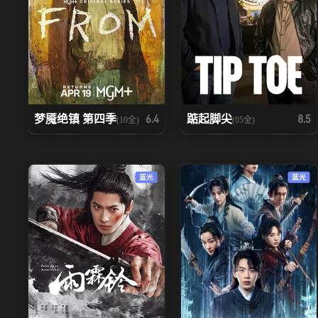
梦魇绝镇 第四季
踮起脚尖
6.4
8.5
(10全)
(05全)
蓝光
蓝光