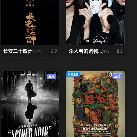
长安二十四计
杀人者的购物...
6.9
8.2
(28全)
(4/8)
蓝光
蓝光