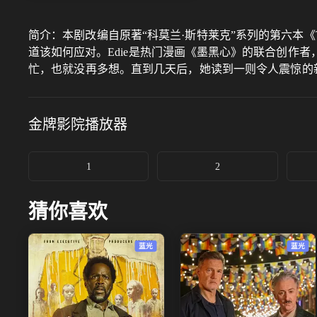
简介：
本剧改编自原著“科莫兰·斯特莱克”系列的第六本《The In
道该如何应对。Edie是热门漫画《墨黑心》的联合创作者，她
忙，也就没再多想。直到几天后，她读到一则令人震惊的新闻：Ed
此开始探寻Anomie的真实身份。但是面对一个由网络化名
金牌影院
播放器
1
2
猜你喜欢
蓝光
蓝光