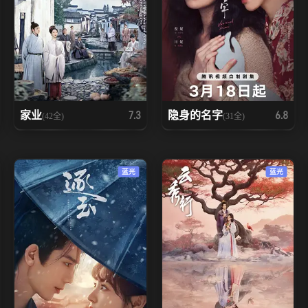
家业
隐身的名字
7.3
6.8
(42全)
(31全)
蓝光
蓝光