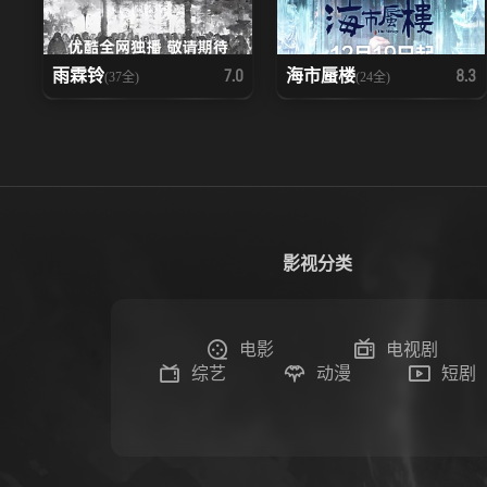
雨霖铃
海市蜃楼
7.0
8.3
(37全)
(24全)
影视分类
电影
电视剧
综艺
动漫
短剧