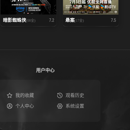
暗影蜘蛛侠
悬案
7.2
7.5
(08全)
(17全)
用户中心
我的收藏
观看历史
个人中心
系统设置