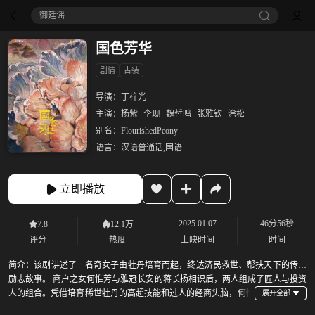
御廷谣‎
国色芳华
剧情
古装
导演：
丁梓光
主演：
杨紫
李现
魏哲鸣
张雅钦
涂松
别名：
FlourishedPeony
语言：
汉语普通话,国语
立即播放
2025.01.07
46分56秒
7.8
12.1万
评分
热度
上映时间
时间
简介：
该剧讲述了一名奇女子由牡丹培育而起，终达济民救世、帮扶天下的传奇
励志故事。 商户之女何惟芳与雅冠长安的蒋长扬相识后，两人组成了匠人与投资
人的组合。凭借培育稀世牡丹的高超技能和过人的经商头脑，何惟
芳带领一众命运坎坷的女性共同经营花坊，过关斩将，在女子本弱的偏执沉疴中