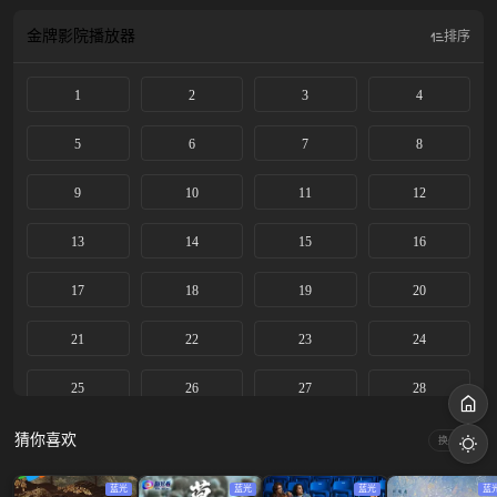
博得一席天地。随着何惟芳与蒋长扬的渐渐相熟，她发现这位一身骂名的“天下
第一贪官”实则是外浪内纯、心怀天下的国之利刃。在亲历底层之苦、另悟牡丹
金牌影院
播放器
排序
之用后，何惟芳决心转型利民实业。 最后她经历九死一生，突破了自我，凭其陶
朱之术与玲珑之心，帮蒋长扬成功平定了叛乱，有情人双双隐退天地间。 剧集改
1
2
3
4
编自意千重的同名小说。
5
6
7
8
9
10
11
12
13
14
15
16
17
18
19
20
21
22
23
24
25
26
27
28
29
30
31
32
猜你喜欢
换一换
蓝光
蓝光
蓝光
蓝