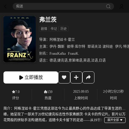
痴迷
弗兰茨
剧情
传记
历史
导演：
阿格涅丝卡·霍兰
主演：
伊丹·魏斯
彼得·库尔特
耶诺夫法·波科娃
伊凡·特
别名：
FranzKafka
FranzK.
语言：
德语,捷克语,意第绪语,英语,法语,日语
立即播放
2025.09.05
2小时2分25秒
7.0
159
评分
热度
上映时间
时间
简介：
阿格涅丝卡·霍兰凭借这部迄今为止最具野心的作品达成了导演生涯的巅
峰，她呈现了一部关于20世纪捷克标志性作家弗朗茨·卡夫卡的传记片。影片以万
花筒般的拼贴手法构建而成，追随卡夫卡留下的足迹——从19世纪
的布拉格出发，直至他在维也纳辞世，时间跨度涵盖第一次世界大战及之后。