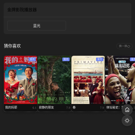
《弗朗茨》一片将为观众提供一个独特的视角，一窥这位文学巨匠背后的人生轨
迹。
金牌影院
播放器
蓝光
猜你喜欢
换一换
蓝光
蓝光
蓝光
蓝
我的妈耶
寂静的朋友
春
体坛秘史：监狱拓...
6.1
7.9
7.9