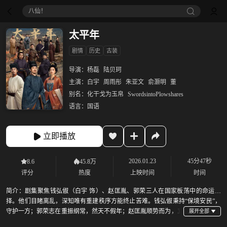
八仙！
太平年
剧情
历史
古装
导演：
杨磊
陆贝珂
主演：
白宇
周雨彤
朱亚文
俞灏明
董
别名：
化干戈为玉帛
SwordsintoPlowshares
语言：
国语
立即播放
2026.01.23
45分47秒
8.6
45.8万
评分
热度
上映时间
时间
简介：
剧集聚焦钱弘俶（白宇 饰）、赵匡胤、郭荣三人在国家板荡中的命运抉
择。他们目睹离乱，深知唯有重建秩序方能终止苦难。钱弘俶秉持“保境安民”，
守护一方；郭荣志在重振纲常，然天不假年；赵匡胤顺势而为，立
宋建制，革新图治。最终，在历史洪流与苍生祈盼下，钱弘俶“纳土归宋”，为华