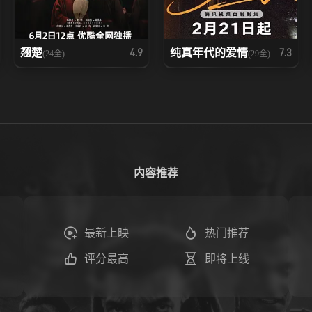
翘楚
纯真年代的爱情
4.9
7.3
(24全)
(29全)
内容推荐
最新上映
热门推荐
评分最高
即将上线