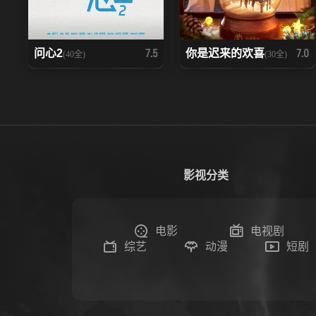
问心2
你是迟来的欢喜
7.5
7.0
(40全)
(30全)
影视分类
电影
电视剧
综艺
动漫
短剧