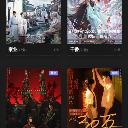
家业
千香
7.3
5.8
(42全)
(33全)
蓝光
蓝光