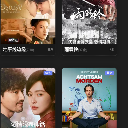
地平线边缘
雨霖铃
8.9
7.0
(7/10)
(37全)
蓝光
蓝光