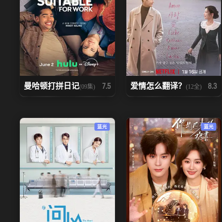
曼哈顿打拼日记
爱情怎么翻译？
7.5
8.3
(09集)
(12全)
蓝光
蓝光