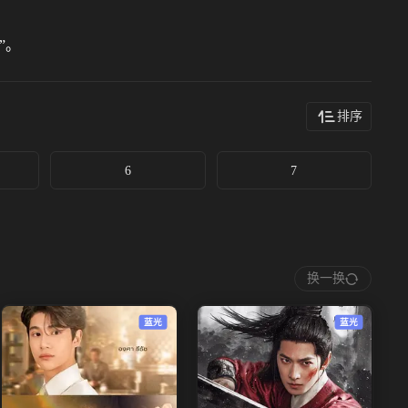
”。
排序
6
7
换一换
蓝光
蓝光