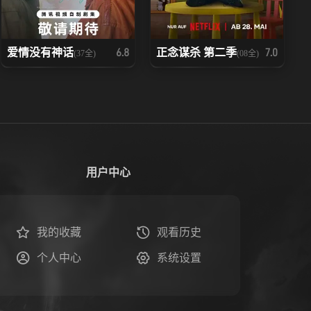
爱情没有神话
正念谋杀 第二季
6.8
7.0
(37全)
(08全)
用户中心
我的收藏
观看历史
个人中心
系统设置