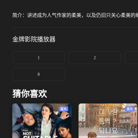
简介：
讲述成为人气作家的柔美，以及仍旧只关心柔美的
金牌影院
播放器
1
2
8
猜你喜欢
蓝光
蓝光