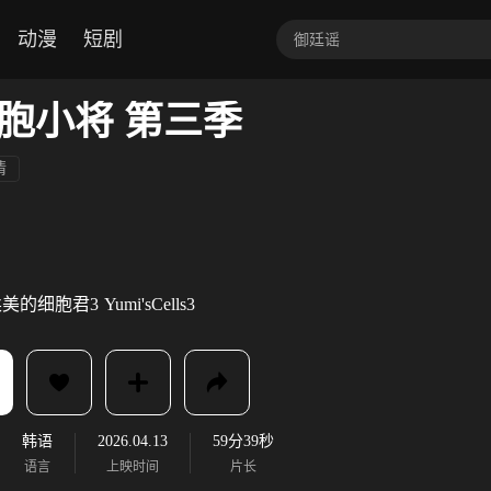
动漫
短剧
胞小将 第三季
情
柔美的细胞君3
Yumi'sCells3
韩语
2026.04.13
59分39秒
语言
上映时间
片长