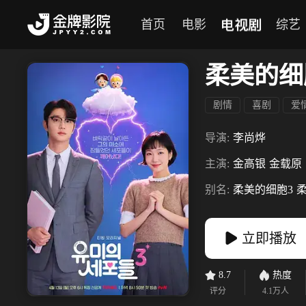
电视剧
首页
电影
综艺
柔美的细
剧情
喜剧
爱
导演:
李尚烨
主演:
金高银
金载原
别名:
柔美的细胞3
立即播放
8.7
热度
评分
4.1万
人