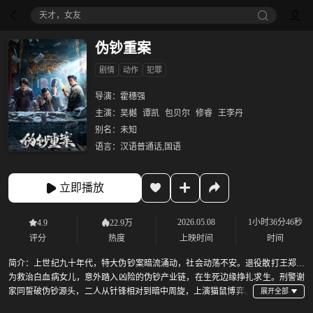
天才，女友
伪钞重案
剧情
动作
犯罪
导演：
霍穗强
主演：
吴樾
谭凯
包贝尔
修睿
王李丹
别名：
未知
语言：
汉语普通话,国语
立即播放
2026.05.08
1小时36分46秒
4.9
22.9万
评分
热度
上映时间
时间
简介：
上世纪九十年代，特大伪钞案暗流涌动，社会动荡不安。退役散打王郑明
为救治白血病女儿，意外踏入凶险的伪钞产业链，在生死边缘挣扎求生。刑警谢
家同誓破伪钞源头，二人从针锋相对到暗中周旋，上演猫鼠博弈。
郑明在暴利与良知间反复拉扯，暗中向警方传递线索，试图戴罪立功。当他决心