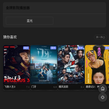
交出核心伪钞母版、彻底脱身时，女儿却被绑架要挟。绝境之下，他与谢家同放
下隔阂，联手出击，在宗族宗祠与民俗游行中展开终极血战，捣毁庞大伪钞帝
金牌影院
播放器
国，以热血捍卫正义与亲情。
蓝光
猜你喜欢
换一换
蓝光
蓝光
蓝光
蓝
飞驰人生3
门牙
捕风追影
鹿鼎记2：神龙教
7.1
6.8
8.1