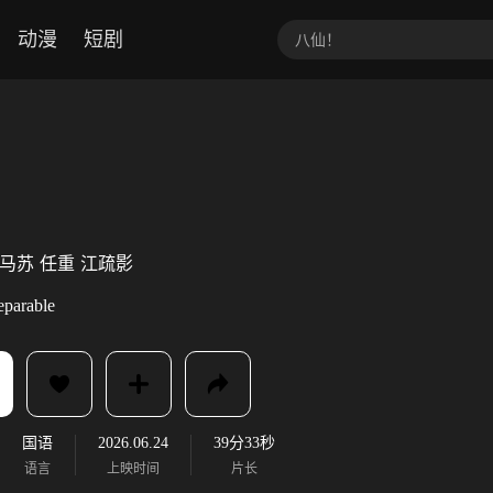
动漫
短剧
马苏
任重
江疏影
eparable
国语
2026.06.24
39分33秒
语言
上映时间
片长