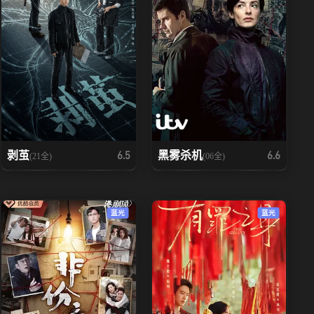
剥茧
黑雾杀机
6.5
6.6
(21全)
(06全)
蓝光
蓝光