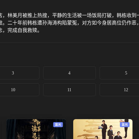
店，林美月被推上热搜，平静的生活被一场饭局打破，韩栋收到
破。二十年前韩栋遭孙海涛构陷蒙冤，对方如今身居高位仍作恶
念，完成自我救赎。
3
4
5
10
11
12
蓝光
蓝光