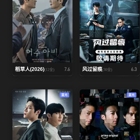
稻草人(2026)
风过留痕
7.6
6.3
(12全)
(30全)
蓝光
蓝光