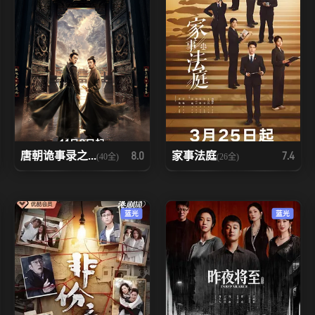
唐朝诡事录之...
家事法庭
8.0
7.4
(40全)
(26全)
蓝光
蓝光