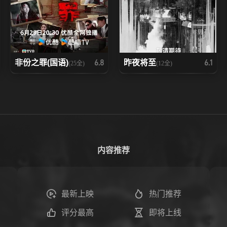
非份之罪(国语)
昨夜将至
6.8
6.1
(25全)
(12全)
内容推荐
最新上映
热门推荐
评分最高
即将上线