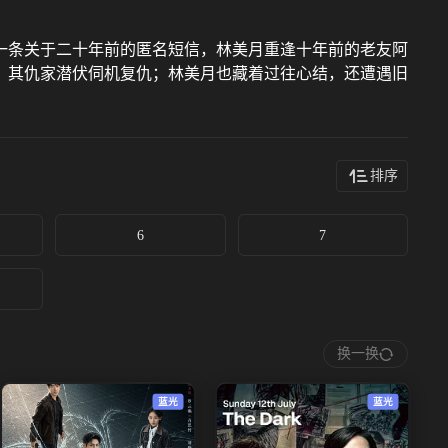
一条关于二十年前的匿名短信，林美月重逢十年前的老友阿
，其仇家潜伏伺机复仇；林美月也藏着过往心结，还遭遇旧
排序
6
7
换一换
蓝光
蓝光