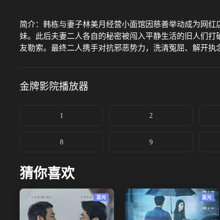
简介：
韩栋与妻子林美月经营小面馆因慈善举动成为网红
妹。此后夫妻二人各自的秘密被闯入平静生活的旧人们打
友勒索。最终二人携手对抗邪恶势力，洗清冤屈、解开执
金牌影院
播放器
1
2
8
9
猜你喜欢
蓝光
蓝光