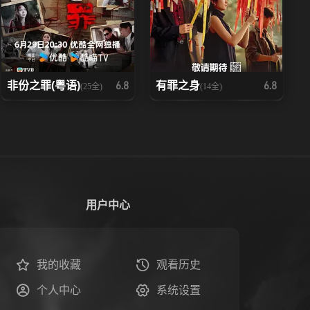
非份之罪(粤语)
有罪之身
6.8
6.8
(25全)
(14全)
用户中心
我的收藏
观看历史
个人中心
系统设置