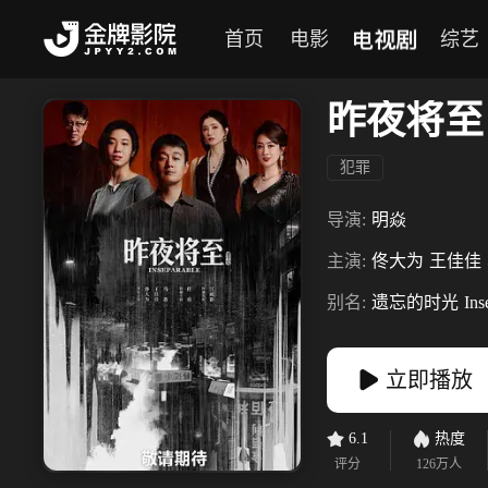
电视剧
首页
电影
综艺
昨夜将至
犯罪
导演:
明焱
主演:
佟大为
王佳佳
别名:
遗忘的时光
Ins
立即播放
6.1
热度
评分
126万
人