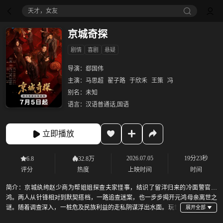
天才，女友
京城奇探
剧情
喜剧
悬疑
导演：
郄国伟
主演：
马思超
翟子路
于欣禾
王策
冯
别名：
未知
语言：
汉语普通话,国语
立即播放
2026.07.05
19分23秒
6.8
32.8万
评分
热度
上映时间
时间
简介：
京城纨绔赵少商为帮姐姐探查夫家怪事，结识了留洋归来的冷面警官元
鸿。两人从针锋相对到默契搭档，一路追查迷案，也一步步揭开元鸿母亲离世之
谜。随着调查深入，一桩危及民族利益的走私阴谋浮出水面。玩世
不恭的赵少商与执念深重的元鸿，在抽丝剥茧中直面真相，也直面各自内心的选