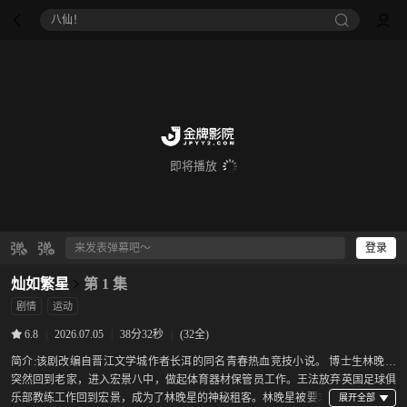
八仙！
即将播放
登录
灿如繁星
第 1 集
剧情
运动
|
2026.07.05
|
38分32秒
|
(32全)
6.8
简介:
该剧改编自晋江文学城作者长洱的同名青春热血竞技小说。 博士生林晚星
突然回到老家，进入宏景八中，做起体育器材保管员工作。王法放弃英国足球俱
乐部教练工作回到宏景，成为了林晚星的神秘租客。林晚星被要求