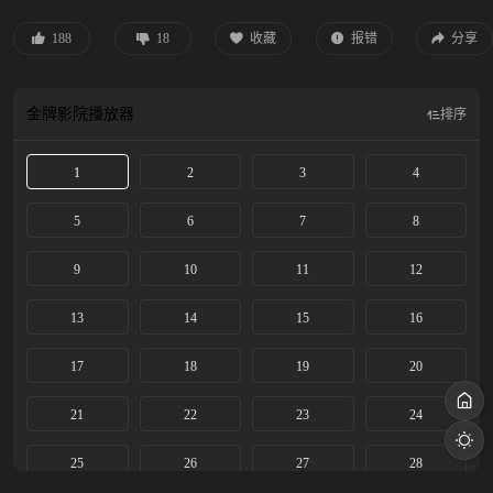
带领已解散的足球队参加联赛，不出意料被打得落花流水，多亏王法指教，才磕
磕绊绊赢下比赛。此后，林晚星劝说王法担任教练、凑齐队员、调和队内矛盾。
188
18
收藏
报错
分享
一切看似走向正轨时，王法、林晚星的旧日伤疤相继被揭开，两人皆选择逃避，
但最终还是互相谅解。孩子们的球赛决赛和高考逐步临近，二人联手帮助孩子们
重拾对足球的热爱，努力冲刺高考，走上追寻梦想的道路。
金牌影院
播放器
排序
1
2
3
4
5
6
7
8
9
10
11
12
13
14
15
16
17
18
19
20
21
22
23
24
25
26
27
28