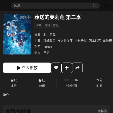
痴迷
葬送的芙莉莲 第二季
动画
奇幻
冒险
导演：
北川朋哉
主演：
种崎敦美
市之濑加那
小林千晃
冈本信彦
东地宏
别名：
Frieren
语言：
日语
立即播放
2026.01.16
24分
9.0
4万
评分
热度
上映时间
时间
简介：
金牌影院
播放器
排序