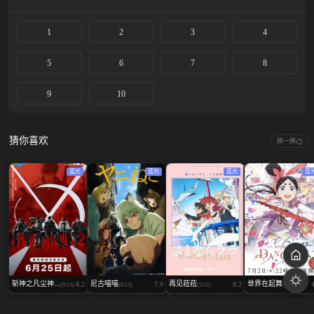
1
2
3
4
5
6
7
8
9
10
猜你喜欢
换一换
蓝光
蓝光
蓝光
蓝
斩神之凡尘神...
尼古喵喵
再见菈菈
世界在起舞
8.2
7.9
8.2
(9/15)
(6/12)
(5/12)
(6/13)